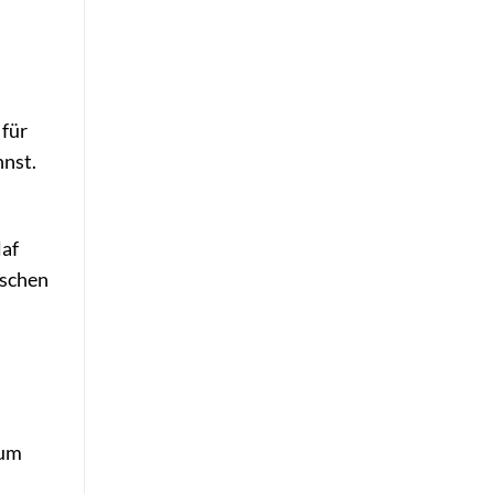
 für
nnst.
laf
ischen
aum