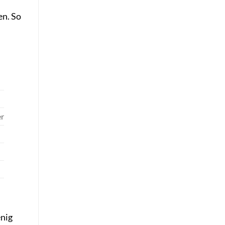
en. So
er
enig