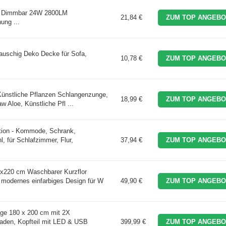
e Dimmbar 24W 2800LM
21,84 €
ZUM TOP ANGEBO
ung ...
uschig Deko Decke für Sofa,
10,78 €
ZUM TOP ANGEBO
Künstliche Pflanzen Schlangenzunge,
18,99 €
ZUM TOP ANGEBO
 Aloe, Künstliche Pfl ...
on - Kommode, Schrank,
, für Schlafzimmer, Flur,
37,94 €
ZUM TOP ANGEBO
220 cm Waschbarer Kurzflor
, modernes einfarbiges Design für W
49,90 €
ZUM TOP ANGEBO
ge 180 x 200 cm mit 2X
den, Kopfteil mit LED & USB
399,99 €
ZUM TOP ANGEBO