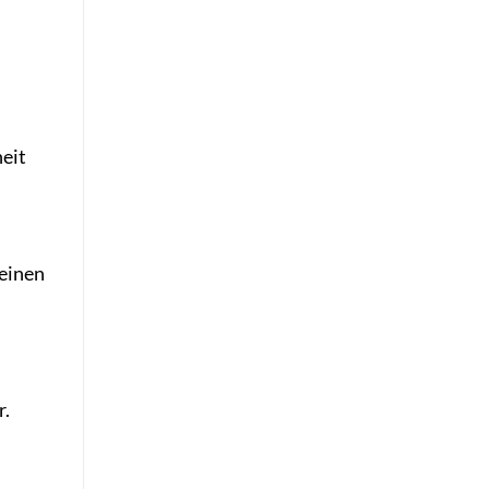
heit
 einen
r.