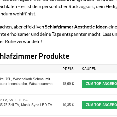
chlafen – es ist dein persönlicher Rückzugsort, dein Heil
 rundum wohlfühlst.
nfachen, aber effektiven
Schlafzimmer Aesthetic Ideen
eine
hte erholsamer und deine Tage entspannter macht. Lass u
der Ruhe verwandeln!
Schlafzimmer Produkte
PREIS
KAUFEN
kel 75L, Wäschekorb Schmal mit
barer Innentasche, Wäschesammle
18,69 €
ZUM TOP ANGEBO
r TV, 5M LED TV-
 45-75 Zoll TV, Musik Sync LED TV-
10,35 €
ZUM TOP ANGEBO