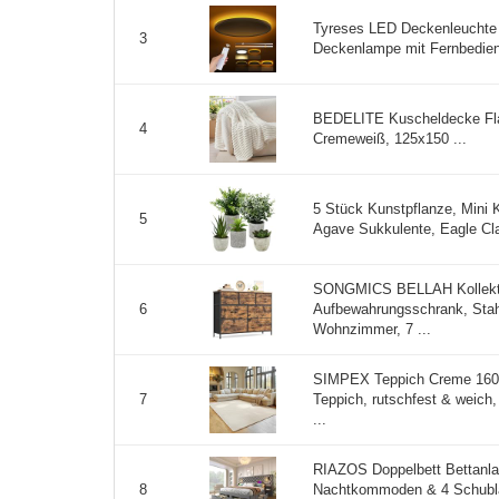
Tyreses LED Deckenleucht
3
Deckenlampe mit Fernbedien
BEDELITE Kuscheldecke Fla
4
Cremeweiß, 125x150 ...
5 Stück Kunstpflanze, Mini 
5
Agave Sukkulente, Eagle Claw
SONGMICS BELLAH Kollekti
Aufbewahrungsschrank, Stahl
6
Wohnzimmer, 7 ...
SIMPEX Teppich Creme 160x
Teppich, rutschfest & weich
7
...
RIAZOS Doppelbett Bettanla
Nachtkommoden & 4 Schubla
8