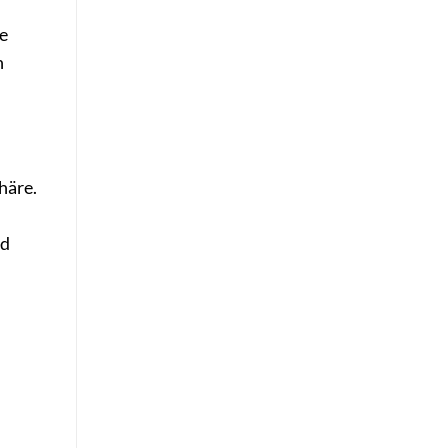
ie
n
häre.
nd