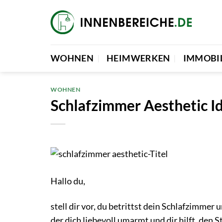
Zum
Inhalt
springen
WOHNEN
HEIMWERKEN
IMMOBI
WOHNEN
Schlafzimmer Aesthetic 
Hallo du,
stell dir vor, du betrittst dein Schlafzimmer
der dich liebevoll umarmt und dir hilft, den S