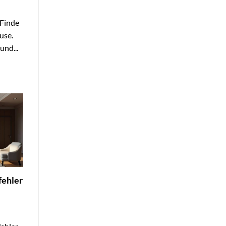
 Finde
use.
und...
fehler