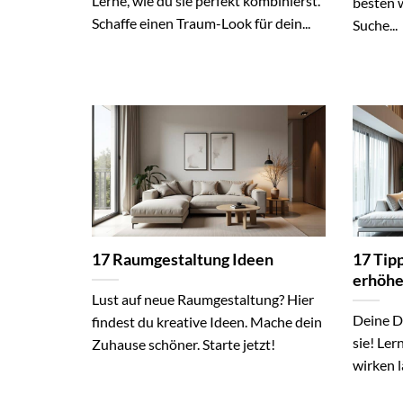
Lerne, wie du sie perfekt kombinierst.
besten w
Schaffe einen Traum-Look für dein...
Suche...
17 Raumgestaltung Ideen
17 Tip
erhöh
Lust auf neue Raumgestaltung? Hier
Deine D
findest du kreative Ideen. Mache dein
sie! Le
Zuhause schöner. Starte jetzt!
wirken lä