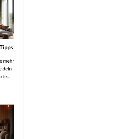
 Tipps
fe mehr
 dein
te...