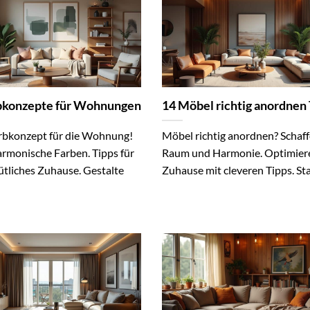
bkonzepte für Wohnungen
14 Möbel richtig anordnen
rbkonzept für die Wohnung!
Möbel richtig anordnen? Schaf
armonische Farben. Tipps für
Raum und Harmonie. Optimiere
ütliches Zuhause. Gestalte
Zuhause mit cleveren Tipps. Star