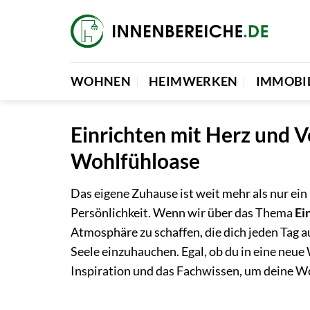
Zum
Inhalt
springen
WOHNEN
HEIMWERKEN
IMMOBI
Einrichten mit Herz und V
Wohlfühloase
Das eigene Zuhause ist weit mehr als nur ein
Persönlichkeit. Wenn wir über das Thema
Ei
Atmosphäre zu schaffen, die dich jeden Tag a
Seele einzuhauchen. Egal, ob du in eine neue
Inspiration und das Fachwissen, um deine W