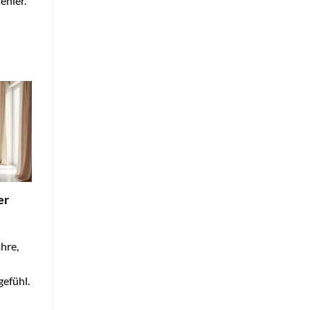
ehler.
er
hre,
gefühl.