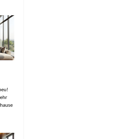
neu!
mehr
uhause