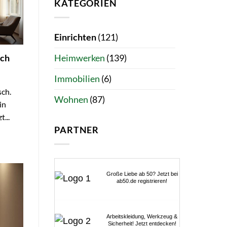
KATEGORIEN
Einrichten
(121)
sch
Heimwerken
(139)
Immobilien
(6)
ch.
Wohnen
(87)
in
...
PARTNER
Große Liebe ab 50? Jetzt bei
ab50.de registrieren!
Arbeitskleidung, Werkzeug &
Sicherheit! Jetzt entdecken!