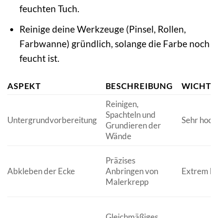
feuchten Tuch.
Reinige deine Werkzeuge (Pinsel, Rollen,
Farbwanne) gründlich, solange die Farbe noch
feucht ist.
ASPEKT
BESCHREIBUNG
WICHTI
Reinigen,
Spachteln und
Untergrundvorbereitung
Sehr hoch
Grundieren der
Wände
Präzises
Abkleben der Ecke
Anbringen von
Extrem h
Malerkrepp
Gleichmäßiges