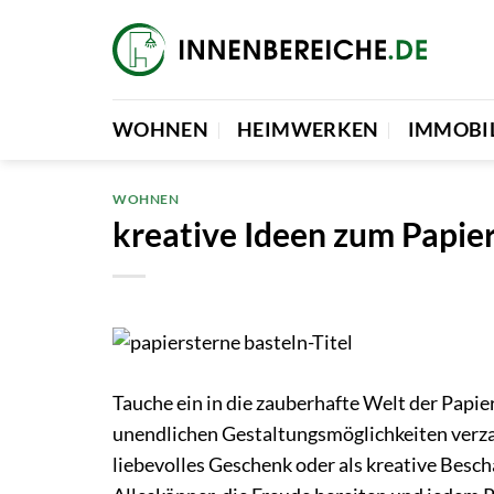
Zum
Inhalt
springen
WOHNEN
HEIMWERKEN
IMMOBI
WOHNEN
kreative Ideen zum Papie
Tauche ein in die zauberhafte Welt der Papie
unendlichen Gestaltungsmöglichkeiten verza
liebevolles Geschenk oder als kreative Besc