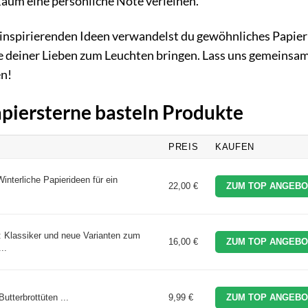
Raum eine persönliche Note verleihen.
inspirierenden Ideen verwandelst du gewöhnliches Papier
ie deiner Lieben zum Leuchten bringen. Lass uns gemeinsam
en!
apiersterne basteln Produkte
PREIS
KAUFEN
Winterliche Papierideen für ein
22,00 €
ZUM TOP ANGEBO
: Klassiker und neue Varianten zum
16,00 €
ZUM TOP ANGEBO
..
utterbrottüten ...
9,99 €
ZUM TOP ANGEBO