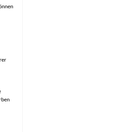
können
rer
e
arben