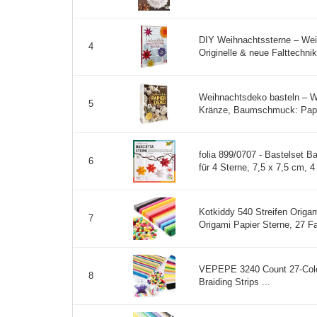
DIY Weihnachtssterne – Weih
4
Originelle & neue Falttechnik
Weihnachtsdeko basteln – We
5
Kränze, Baumschmuck: Papierb
folia 899/0707 - Bastelset B
6
für 4 Sterne, 7,5 x 7,5 cm, 4 x
Kotkiddy 540 Streifen Origa
7
Origami Papier Sterne, 27 Far
VEPEPE 3240 Count 27-Colo
8
Braiding Strips ...