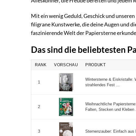
Alleskönner, die Freude bereiten und jedem 
Mit ein wenig Geduld, Geschick und unseren 
filigrane Kunstwerke, die deine Augen und d
faszinierende Welt der Papiersterne erkund
Das sind die beliebtesten P
RANK
VORSCHAU
PRODUKT
Wintersterne & Eiskristalle: 
1
strahlendes Fest ...
Weihnachtliche Papiersterne
2
Falten, Stecken und Kleben .
Sternenzauber: Einfach aus B
3