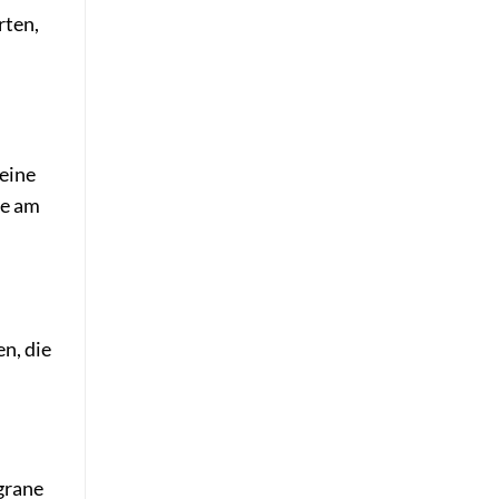
rten,
deine
de am
en, die
igrane