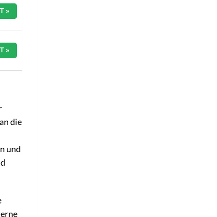
T »
T »
r
an die
en und
nd
e
terne