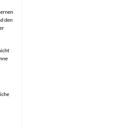
ternen
nd den
er
nicht
inne
iche