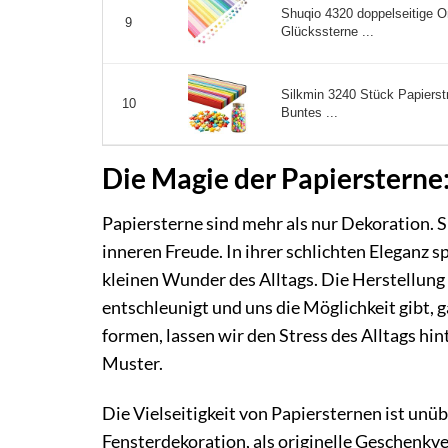
Shuqio 4320 doppelseitige Or
9
Glückssterne ...
Silkmin 3240 Stück Papierstr
10
Buntes ...
Die Magie der Papiersterne
Papiersterne sind mehr als nur Dekoration. Si
inneren Freude. In ihrer schlichten Eleganz s
kleinen Wunder des Alltags. Die Herstellung 
entschleunigt und uns die Möglichkeit gibt, g
formen, lassen wir den Stress des Alltags hi
Muster.
Die Vielseitigkeit von Papiersternen ist unü
Fensterdekoration, als originelle Geschenk