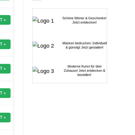
Schöne Wörter & Geschenke!
T »
Jetzt entdecken!
Masken bedrucken: Individuell
T »
& günstig! Jetzt gestalten!
Moderne Kunst für dein
T »
Zuhause! Jetzt entdecken &
bestellen!
T »
T »