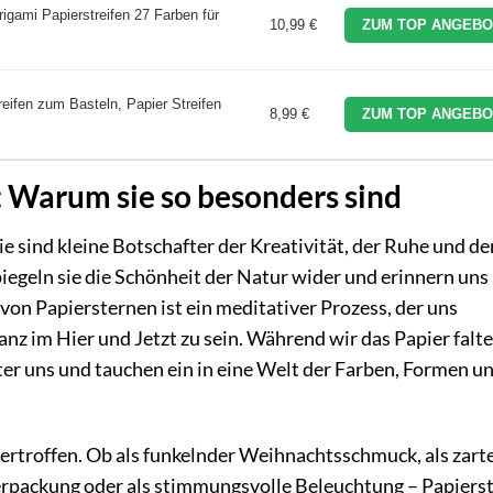
igami Papierstreifen 27 Farben für
10,99 €
ZUM TOP ANGEBO
eifen zum Basteln, Papier Streifen
8,99 €
ZUM TOP ANGEBO
: Warum sie so besonders sind
e sind kleine Botschafter der Kreativität, der Ruhe und de
piegeln sie die Schönheit der Natur wider und erinnern uns 
von Papiersternen ist ein meditativer Prozess, der uns
anz im Hier und Jetzt zu sein. Während wir das Papier falt
nter uns und tauchen ein in eine Welt der Farben, Formen u
bertroffen. Ob als funkelnder Weihnachtsschmuck, als zart
verpackung oder als stimmungsvolle Beleuchtung – Papiers