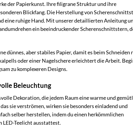
 der Papierkunst. Ihre filigrane Struktur und ihre
esonderen Blickfang. Die Herstellung von Scherenschnitts
nd eine ruhige Hand. Mit unserer detaillierten Anleitung u
 Handumdrehen ein beeindruckender Scherenschnittstern, d
e dünnes, aber stabiles Papier, damit es beim Schneiden 
alpells oder einer Nagelschere erleichtert die Arbeit. Beg
ngsam zu komplexeren Designs.
volle Beleuchtung
svolle Dekoration, die jedem Raum eine warme und gemütl
 das sie verströmen, wirken sie besonders einladend und
fach selber herstellen, indem du einen herkömmlichen
m LED-Teelicht ausstattest.