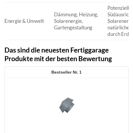
Potenziell 
Dämmung, Heizung,
Südausricht
Energie & Umwelt
Solarenergie,
Solarenergi
Gartengestaltung
natürliche 
durch Erdr
Das sind die neuesten Fertiggarage
Produkte mit der besten Bewertung
1