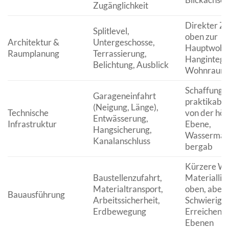
Zugänglichkeit
Direkter Z
Splitlevel,
oben zur
Architektur &
Untergeschosse,
Hauptwohn
Raumplanung
Terrassierung,
Hangintegr
Belichtung, Ausblick
Wohnraum
Schaffung e
Garageneinfahrt
praktikabl
(Neigung, Länge),
Technische
von der höc
Entwässerung,
Infrastruktur
Ebene,
Hangsicherung,
Wasserman
Kanalanschluss
bergab
Kürzere We
Baustellenzufahrt,
Materiallie
Materialtransport,
oben, aber 
Bauausführung
Arbeitssicherheit,
Schwierigke
Erdbewegung
Erreichen t
Ebenen