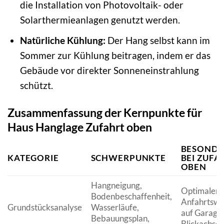
die Installation von Photovoltaik- oder
Solarthermieanlagen genutzt werden.
Natürliche Kühlung:
Der Hang selbst kann im
Sommer zur Kühlung beitragen, indem er das
Gebäude vor direkter Sonneneinstrahlung
schützt.
Zusammenfassung der Kernpunkte für
Haus Hanglage Zufahrt oben
BESONDE
KATEGORIE
SCHWERPUNKTE
BEI ZUFA
OBEN
Hangneigung,
Optimaler
Bodenbeschaffenheit,
Anfahrtsweg
Grundstücksanalyse
Wasserläufe,
auf Garage/
Bebauungsplan,
Blickachse