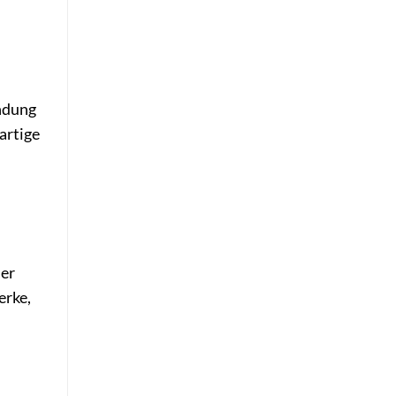
endung
artige
ier
erke,