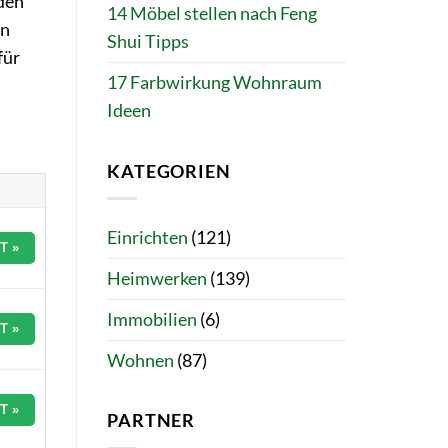
den
14 Möbel stellen nach Feng
en
Shui Tipps
für
17 Farbwirkung Wohnraum
Ideen
KATEGORIEN
Einrichten
(121)
T »
Heimwerken
(139)
Immobilien
(6)
T »
Wohnen
(87)
T »
PARTNER