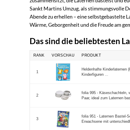
zusammensitzt, die Laternen bastelst und eu
Sankt Martins Umzug, als stimmungsvolle Dek
Abende zu erhellen – eine selbstgebastelte La
Wärme, Geborgenheit und die Freude am ge
Das sind die beliebtesten L
RANK
VORSCHAU
PRODUKT
Heldenhafte Kinderlaternen (
1
Kinderfiguren ...
folia 995 - Käseschachteln,
2
Paar, ideal zum Laternen bast
folia 951 - Laternen Bastel-S
3
Erwachsene mit unterschiedli