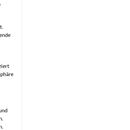
n
t.
bende
iert
sphäre
 und
n.
n.