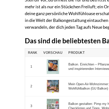
mehr ist als nur ein Stückchen Freiluft; ein 
deine ganz persönliche Wohlfühloase erschaf
in die Welt der Balkongestaltung eintauch
verwandeln, der dich jeden Tag aufs Neue beg
Das sind die beliebtesten B
RANK
VORSCHAU
PRODUKT
Balkon. Einrichten – Pflanz
1
und inspirierenden Interviews
Mein Open-Air-Wohnzimmer: S
2
Wohlfühlbalkon (GU Balkon) 
Balkon gestalten: Pimp my h
3
Checklisten und Tipps. Wohn