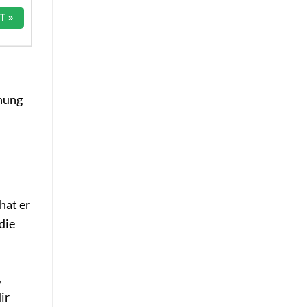
T »
anung
hat er
die
,
ir