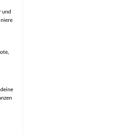
r und
iniere
ote,
 deine
anzen