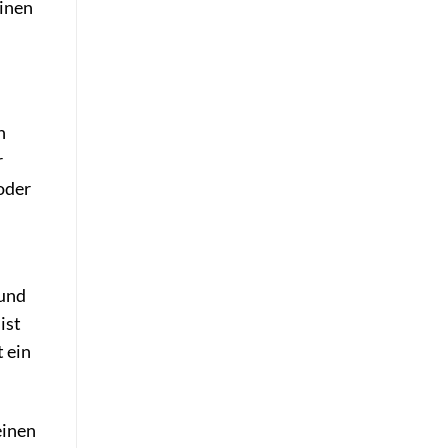
einen
n
r
oder
 und
ist
 ein
einen