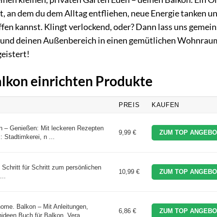
Ort, an dem du dem Alltag entfliehen, neue Energie tanken u
fen kannst. Klingt verlockend, oder? Dann lass uns gemei
en und deinen Außenbereich in einen gemütlichen Wohnrau
eistert!
alkon einrichten Produkte
PREIS
KAUFEN
en – Genießen: Mit leckeren Rezepten
9,99 €
ZUM TOP ANGEBO
: Stadtimkerei, n ...
chritt für Schritt zum persönlichen
10,99 €
ZUM TOP ANGEBO
...
ome. Balkon – Mit Anleitungen,
6,86 €
ZUM TOP ANGEBO
ideen Buch für Balkon, Vera ...