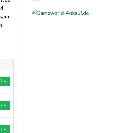
nd
nsam
m
T »
T »
T »