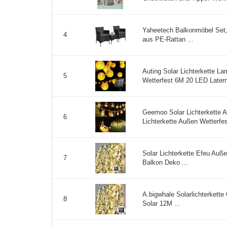
Yaheetech Balkonmöbel Set
4
aus PE-Rattan ...
Auting Solar Lichterkette 
5
Wetterfest 6M 20 LED Laterne
Geemoo Solar Lichterkette A
6
Lichterkette Außen Wetterfe
Solar Lichterkette Efeu Auß
7
Balkon Deko ...
A.bigwhale Solarlichterkette
8
Solar 12M ...