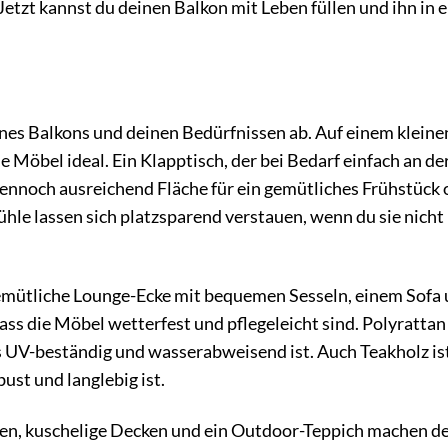
etzt kannst du deinen Balkon mit Leben füllen und ihn in 
nes Balkons und deinen Bedürfnissen ab. Auf einem kleine
Möbel ideal. Ein Klapptisch, der bei Bedarf einfach an de
dennoch ausreichend Fläche für ein gemütliches Frühstück 
hle lassen sich platzsparend verstauen, wenn du sie nicht
emütliche Lounge-Ecke mit bequemen Sesseln, einem Sofa
ss die Möbel wetterfest und pflegeleicht sind. Polyrattan 
s UV-beständig und wasserabweisend ist. Auch Teakholz ist
ust und langlebig ist.
ssen, kuschelige Decken und ein Outdoor-Teppich machen d