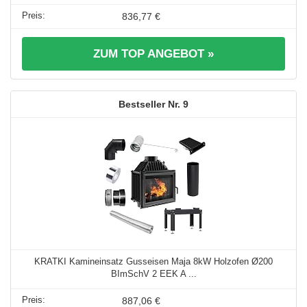
836,77 €
ZUM TOP ANGEBOT »
9
KRATKI Kamineinsatz Gusseisen Maja 8kW Holzofen Ø200
BImSchV 2 EEK A ...
887,06 €