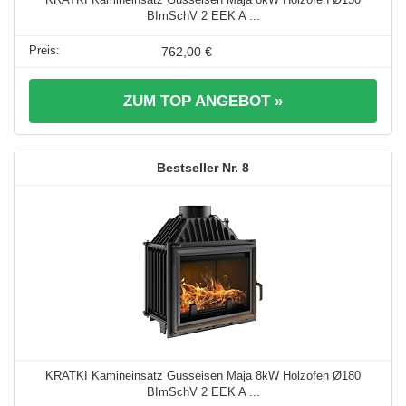
BImSchV 2 EEK A ...
762,00 €
ZUM TOP ANGEBOT »
8
KRATKI Kamineinsatz Gusseisen Maja 8kW Holzofen Ø180
BImSchV 2 EEK A ...