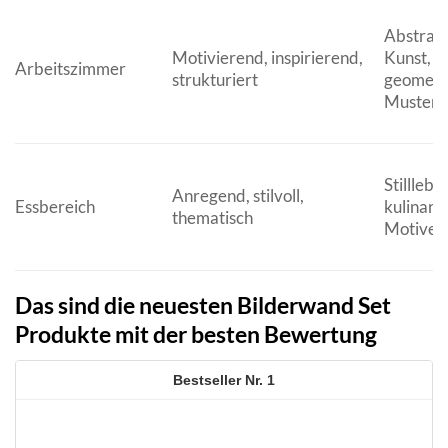
Abstrak
Motivierend, inspirierend,
Kunst, Zi
Arbeitszimmer
strukturiert
geometr
Muster
Stilllebe
Anregend, stilvoll,
Essbereich
kulinari
thematisch
Motive, 
Das sind die neuesten Bilderwand Set
Produkte mit der besten Bewertung
1