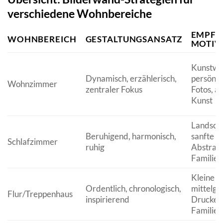
verschiedene Wohnbereiche
EMPFO
WOHNBEREICH
GESTALTUNGSANSATZ
MOTIV
Kunstwe
Dynamisch, erzählerisch,
persönli
Wohnzimmer
zentraler Fokus
Fotos, a
Kunst
Landscha
Beruhigend, harmonisch,
sanfte
Schlafzimmer
ruhig
Abstrakt
Familien
Kleine bi
Ordentlich, chronologisch,
mittelgr
Flur/Treppenhaus
inspirierend
Drucke,
Familien